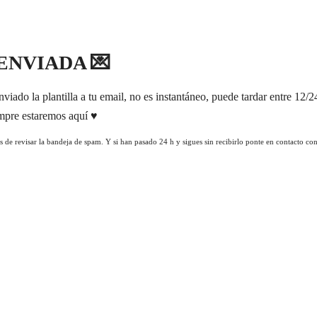
ENVIADA 💌
viado la plantilla a tu email, no es instantáneo, puede tardar entre 12/
mpre estaremos aquí ♥️
es de revisar la bandeja de spam. Y si han pasado 24 h y sigues sin recibirlo ponte en contacto co